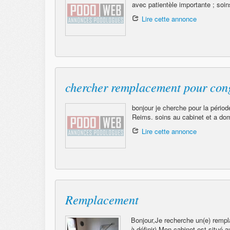
avec patientèle importante ; soins
Lire cette annonce
chercher remplacement pour con
bonjour je cherche pour la pério
Reims. soins au cabinet et a domi
Lire cette annonce
Remplacement
Bonjour,Je recherche un(e) rempla
à définir).Mon cabinet est situé a