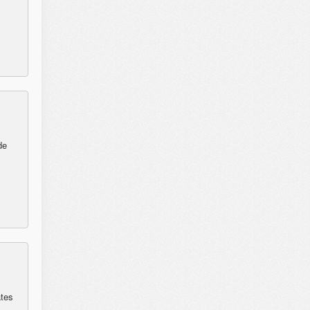
de
ates