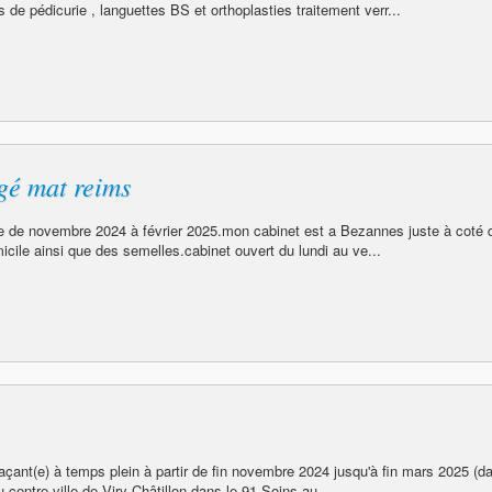
 de pédicurie , languettes BS et orthoplasties traitement verr...
gé mat reims
de de novembre 2024 à février 2025.mon cabinet est a Bezannes juste à coté 
cile ainsi que des semelles.cabinet ouvert du lundi au ve...
çant(e) à temps plein à partir de fin novembre 2024 jusqu'à fin mars 2025 (d
u centre-ville de Viry-Châtillon dans le 91.Soins au...