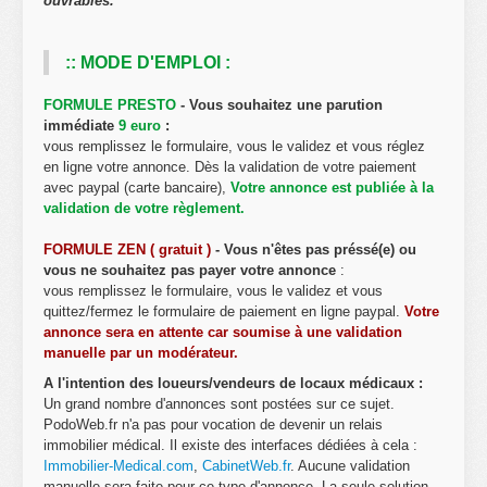
ouvrables.
:: MODE D'EMPLOI :
FORMULE PRESTO
- Vous souhaitez une parution
immédiate
9 euro
:
vous remplissez le formulaire, vous le validez et vous réglez
en ligne votre annonce. Dès la validation de votre paiement
avec paypal (carte bancaire),
Votre annonce est publiée à la
validation de votre règlement.
FORMULE ZEN ( gratuit )
- Vous n'êtes pas préssé(e) ou
vous ne souhaitez pas payer votre annonce
:
vous remplissez le formulaire, vous le validez et vous
quittez/fermez le formulaire de paiement en ligne paypal.
Votre
annonce sera en attente car soumise à une validation
manuelle par un modérateur.
A l'intention des loueurs/vendeurs de locaux médicaux :
Un grand nombre d'annonces sont postées sur ce sujet.
PodoWeb.fr n'a pas pour vocation de devenir un relais
immobilier médical. Il existe des interfaces dédiées à cela :
Immobilier-Medical.com
,
CabinetWeb.fr
. Aucune validation
manuelle sera faite pour ce type d'annonce. La seule solution