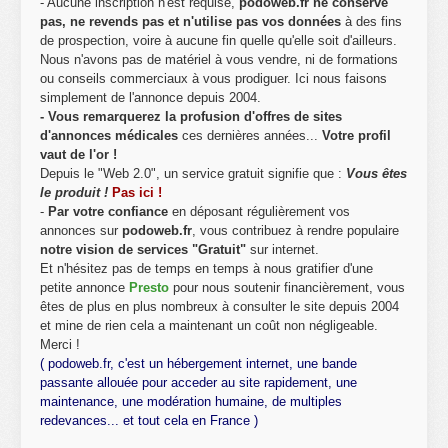
- Aucune inscription n'est requise,
podoweb.fr ne conserve
pas, ne revends pas et n'utilise pas vos données
à des fins
de prospection, voire à aucune fin quelle qu'elle soit d'ailleurs.
Nous n'avons pas de matériel à vous vendre, ni de formations
ou conseils commerciaux à vous prodiguer. Ici nous faisons
simplement de l'annonce depuis 2004.
- Vous remarquerez la profusion d'offres de sites
d'annonces médicales
ces dernières années...
Votre profil
vaut de l'or !
Depuis le "Web 2.0", un service gratuit signifie que :
Vous êtes
le produit !
Pas ici !
-
Par votre confiance
en déposant régulièrement vos
annonces sur
podoweb.fr
, vous contribuez à rendre populaire
notre vision de services "Gratuit"
sur internet.
Et n'hésitez pas de temps en temps à nous gratifier d'une
petite annonce
Presto
pour nous soutenir financièrement, vous
êtes de plus en plus nombreux à consulter le site depuis 2004
et mine de rien cela a maintenant un coût non négligeable.
Merci !
( podoweb.fr, c'est un hébergement internet, une bande
passante allouée pour acceder au site rapidement, une
maintenance, une modération humaine, de multiples
redevances... et tout cela en France )