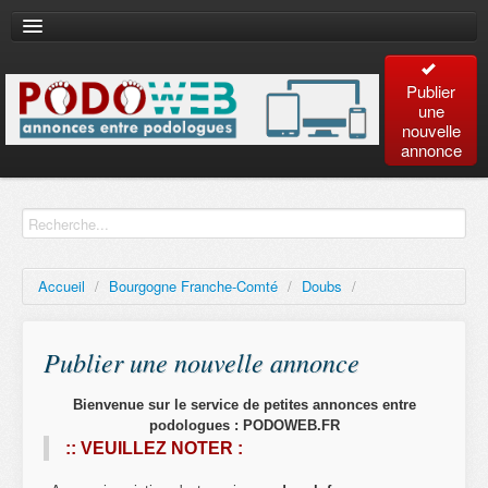
Publier
une
nouvelle
annonce
Accueil
Recherche
avancée
Accueil
/
Bourgogne Franche-Comté
/
Doubs
/
Plan
du site
Publier une nouvelle annonce
Contact
Bienvenue sur le service de petites annonces entre
podologues : PODOWEB.FR
:: VEUILLEZ NOTER :