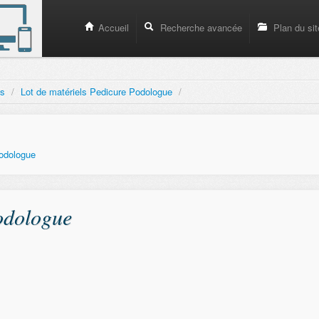
Accueil
Recherche avancée
Plan du sit
ls
/
Lot de matériels Pedicure Podologue
/
odologue
odologue