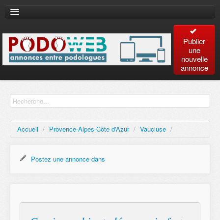
Publier
une
nouvelle
annonce
Accueil
Recherche
avancée
Accueil
/
Provence-Alpes-Côte d'Azur
/
Vaucluse
/
Plan
du site
Postez une annonce dans
Contact