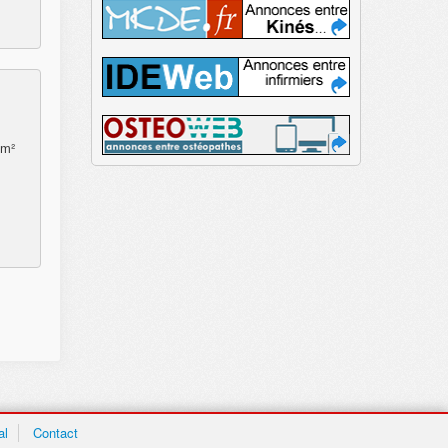
 m²
al
Contact