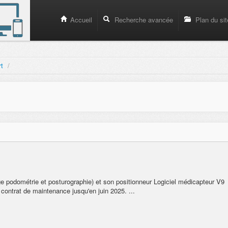
Accueil
Recherche avancée
Plan du sit
rt
/
 podométrie et posturographie) et son positionneur Logiciel médicapteur V9
contrat de maintenance jusqu'en juin 2025. ...