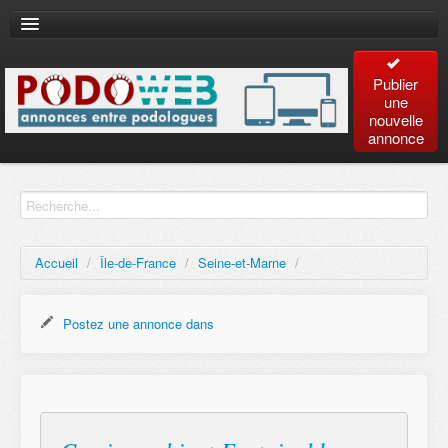
Publier
une
nouvelle
annonce
Accueil
Recherche
avancée
Accueil
/
Île-de-France
/
Seine-et-Marne
/
Plan
du site
Postez une annonce dans
Contact