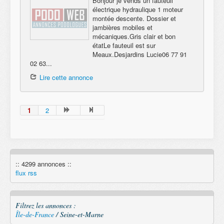
Bonjour je vends un fauteuil
électrique hydraulique 1 moteur
montée descente. Dossier et
jambières mobiles et
mécaniques.Gris clair et bon
étatLe fauteuil est sur
Meaux.Desjardins Lucie06 77 91
02 63...
Lire cette annonce
1
2
:: 4299 annonces ::
flux rss
Filtrez les annonces :
Île-de-France
/ Seine-et-Marne