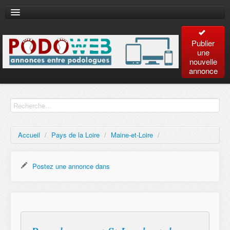
Publier
une
nouvelle
annonce
Accueil
Recherche
avancée
Accueil
/
Pays de la Loire
/
Maine-et-Loire
/
Plan
du site
Postez une annonce dans
Contact