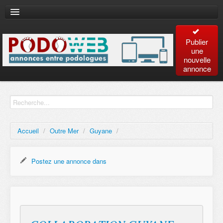
Publier
une
nouvelle
annonce
Accueil
Recherche
avancée
Accueil
/
Outre Mer
/
Guyane
/
Plan
du site
Postez une annonce dans
Contact