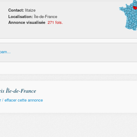
Contact:
litaize
Localisation:
Île-de-France
Annonce visualisée
271 fois.
pam...
is Île-de-France
 / effacer cette annonce