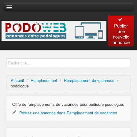
Publier
une
nouvelle
annonce
Accueil
Recherche
avancée
Accueil
/
Remplacement
/
Remplacement de vacances
/
podologue
Plan
du site
Offre de remplacements de vacances pour pédicure podologue.
Postez une annonce dans Remplacement de vacances
Contact