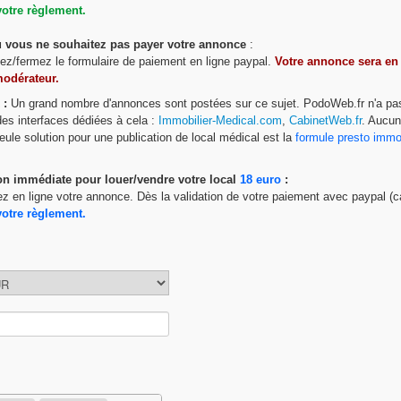
votre règlement.
ou vous ne souhaitez pas payer votre annonce
:
ttez/fermez le formulaire de paiement en ligne paypal.
Votre annonce sera en
modérateur.
 :
Un grand nombre d'annonces sont postées sur ce sujet. PodoWeb.fr n'a pa
 des interfaces dédiées à cela :
Immobilier-Medical.com
,
CabinetWeb.fr
. Aucu
eule solution pour une publication de local médical est la
formule presto imm
on immédiate pour louer/vendre votre local
18 euro
:
ez en ligne votre annonce. Dès la validation de votre paiement avec paypal (c
votre règlement.