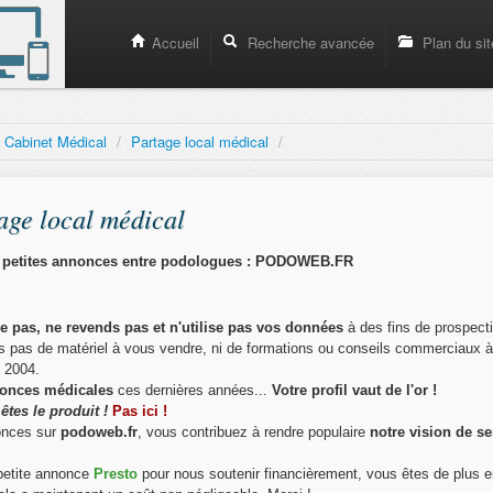
Accueil
Recherche avancée
Plan du sit
t Cabinet Médical
/
Partage local médical
/
age local médical
de petites annonces entre podologues : PODOWEB.FR
 pas, ne revends pas et n'utilise pas vos données
à des fins de prospect
avons pas de matériel à vous vendre, ni de formations ou conseils commerciaux 
s 2004.
nnonces médicales
ces dernières années...
Votre profil vaut de l'or !
êtes le produit !
Pas ici !
onces sur
podoweb.fr
, vous contribuez à rendre populaire
notre vision de se
 petite annonce
Presto
pour nous soutenir financièrement, vous êtes de plus e