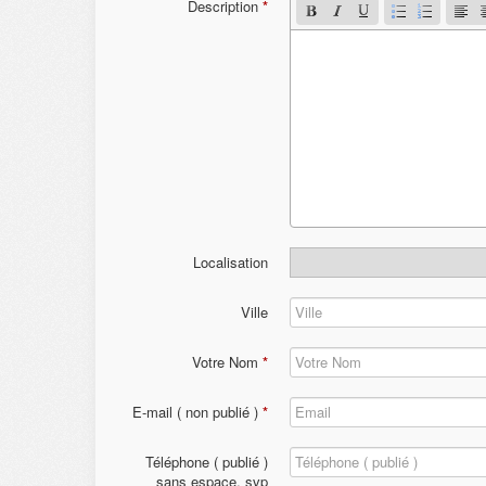
Description
*
Localisation
Ville
Votre Nom
*
E-mail ( non publié )
*
Téléphone ( publié )
sans espace, svp