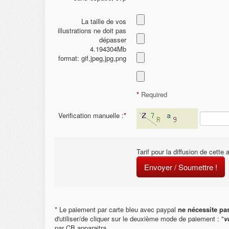
La taille de vos
illustrations ne doit pas
dépasser
4.194304Mb
format: gif,jpeg,jpg,png
*
Required
Verification manuelle :
*
Tarif pour la diffusion de cett
Envoyer / Soumettre !
* Le paiement par carte bleu avec paypal
ne nécessite pa
d'utiliser/de cliquer sur le deuxième mode de paiement : "
v
par CB apparaitra.