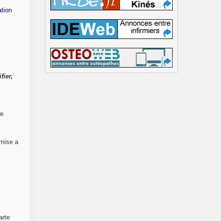
ation
fier,
re
mise a
arte