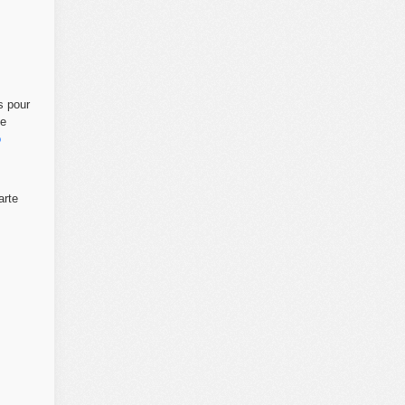
s pour
ne
o
arte