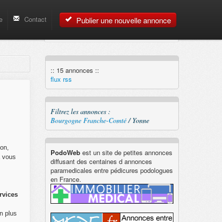
e
Contact
Publier une nouvelle annonce
:: 15 annonces ::
flux rss
Filtrez les annonces :
Bourgogne Franche-Comté
/ Yonne
ion,
PodoWeb
est un site de petites annonces
à vous
diffusant des centaines d annonces
paramedicales entre pédicures podologues
en France.
rvices
n plus