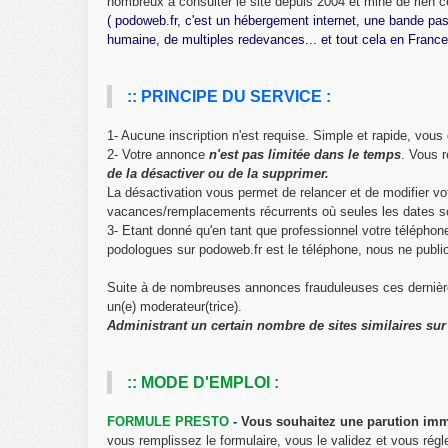
nombreux à consulter le site depuis 2004 et mine de rien c
( podoweb.fr, c'est un hébergement internet, une bande pa
humaine, de multiples redevances... et tout cela en France
:: PRINCIPE DU SERVICE :
1- Aucune inscription n'est requise. Simple et rapide, vou
2- Votre annonce
n'est pas limitée dans le temps
. Vous 
de la désactiver ou de la supprimer.
La désactivation vous permet de relancer et de modifier 
vacances/remplacements récurrents où seules les dates s
3- Etant donné qu'en tant que professionnel votre télépho
podologues sur podoweb.fr est le téléphone, nous ne publi
Suite à de nombreuses annonces frauduleuses ces dernièr
un(e) moderateur(trice).
Administrant un certain nombre de sites similaires sur l
:: MODE D'EMPLOI :
FORMULE PRESTO
- Vous souhaitez une parution im
vous remplissez le formulaire, vous le validez et vous régl