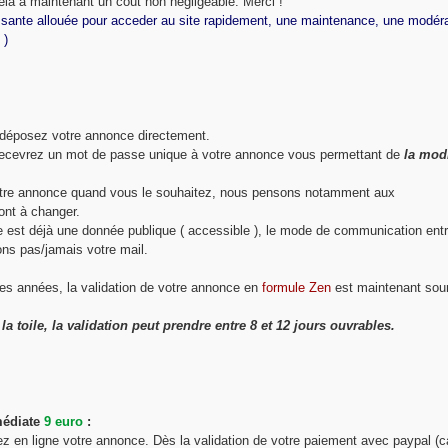
ela a maintenant un coût non négligeable. Merci !
ssante allouée pour acceder au site rapidement, une maintenance, une modér
 )
s déposez votre annonce directement.
recevrez un mot de passe unique à votre annonce vous permettant de
la modi
votre annonce quand vous le souhaitez, nous pensons notamment aux
ont à changer.
ne est déjà une donnée publique ( accessible ), le mode de communication ent
ons pas/jamais votre mail.
es années, la validation de votre annonce en
formule Zen
est maintenant sou
a toile, la validation peut prendre entre 8 et 12 jours ouvrables.
médiate
9 euro
:
ez en ligne votre annonce. Dès la validation de votre paiement avec paypal (c