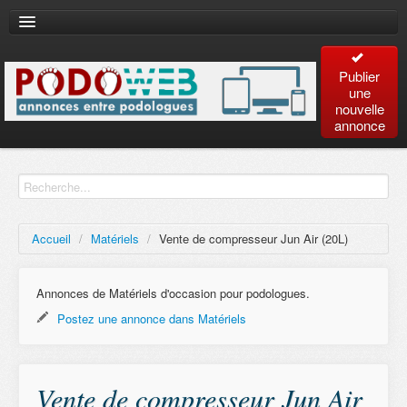
Publier
une
nouvelle
annonce
Accueil
Recherche
avancée
Accueil
/
Matériels
/
Vente de compresseur Jun Air (20L)
Plan
du site
Annonces de Matériels d'occasion pour podologues.
Postez une annonce dans Matériels
Contact
Vente de compresseur Jun Air