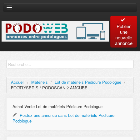
Publier
une
nouvelle
annonce
Accueil
Recherche
avancée
Accueil
/
Matériels
/
Lot de matériels Pedicure Podologue
/
FOOTLYSER S / PODOSCAN 2 AMCUBE
Plan
du site
Achat Vente Lot de matériels Pédicure Podologue
Postez une annonce dans Lot de matériels Pedicure
Contact
Podologue