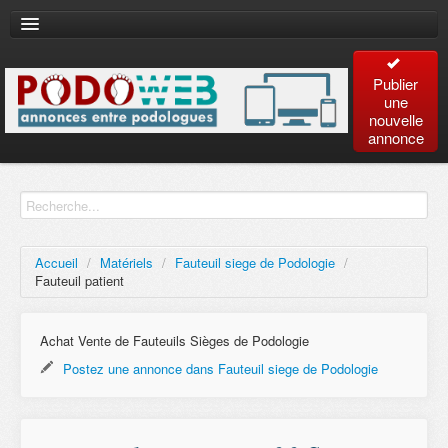
Publier
une
nouvelle
annonce
Accueil
Recherche
avancée
Accueil
/
Matériels
/
Fauteuil siege de Podologie
/
Fauteuil patient
Plan
du site
Achat Vente de Fauteuils Sièges de Podologie
Postez une annonce dans Fauteuil siege de Podologie
Contact