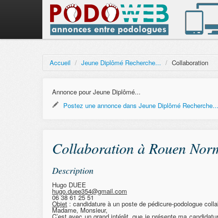
Accueil
/
Jeune Diplômé Recherche...
/
Collaboration
Annonce pour Jeune Diplômé...
Postez une annonce dans Jeune Diplômé Recherche..
Collaboration à Rouen Nor
Description
Hugo DUEE
hugo.duee354@gmail.com
06 38 61 25 51
Objet
: candidature à un poste de pédicure-podologue colla
Madame, Monsieur,
C’est avec un grand intérêt, que je présente ma candidatu