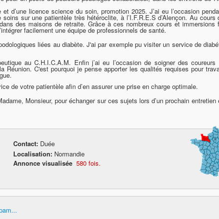
gie et d’une licence science du soin, promotion 2025. J’ai eu l’occasion pend
soins sur une patientèle très hétéroclite, à l’I.F.R.E.S d’Alençon. Au cours
s dans des maisons de retraite. Grâce à ces nombreux cours et immersions f
d’intégrer facilement une équipe de professionnels de santé.
odologiques liées au diabète. J'ai par exemple pu visiter un service de diabé
peutique au C.H.I.C.A.M. Enfin j’ai eu l’occasion de soigner des coureurs 
la Réunion. C'est pourquoi je pense apporter les qualités requises pour trava
ogue.
ice de votre patientèle afin d’en assurer une prise en charge optimale.
 Madame, Monsieur, pour échanger sur ces sujets lors d’un prochain entretien
Contact:
Duée
Localisation:
Normandie
Annonce visualisée
580 fois.
pam...