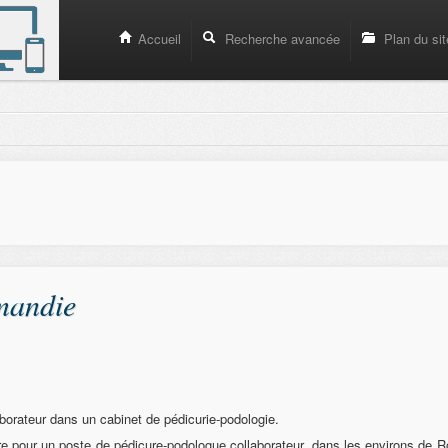
Accueil
Recherche avancée
Plan du sit
.
mandie
borateur dans un cabinet de pédicurie-podologie.
re pour un poste de pédicure-podologue collaborateur, dans les environs de R