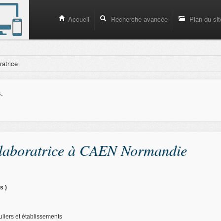
Accueil
Recherche avancée
Plan du sit
ratrice
s.
ollaboratrice à CAEN Normandie
s )
uliers et établissements