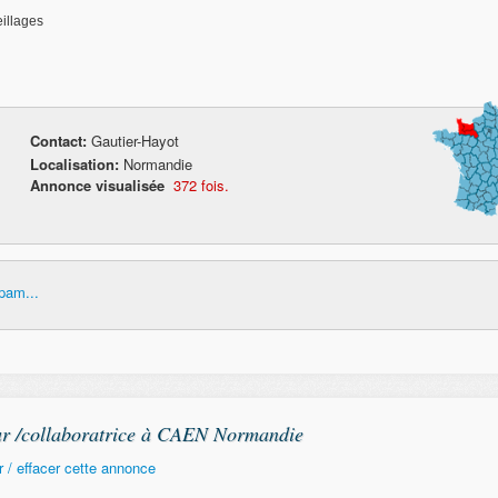
eillages
Contact:
Gautier-Hayot
Localisation:
Normandie
Annonce visualisée
372 fois.
pam...
eur /collaboratrice à CAEN Normandie
 / effacer cette annonce