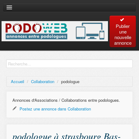
Publier
une
nouvelle
annonce
Accueil
Recherche
avancée
Accueil
/
Collaboration
/
podologue
Plan
du site
Annonces d'Associations / Collaborations entre podologues.
Postez une annonce dans Collaboration
Contact
podologue à strasbourg Bas-