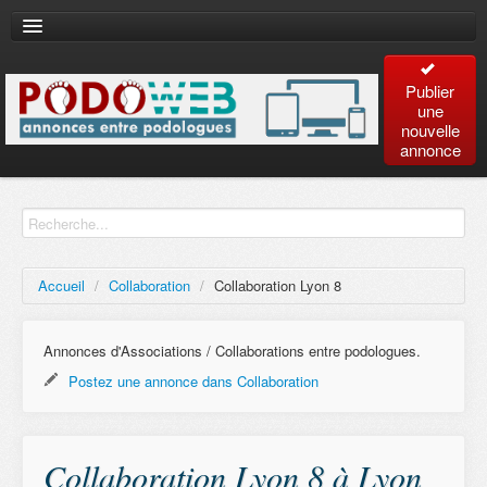
Publier
une
nouvelle
annonce
Accueil
Recherche
avancée
Accueil
/
Collaboration
/
Collaboration Lyon 8
Plan
du site
Annonces d'Associations / Collaborations entre podologues.
Postez une annonce dans Collaboration
Contact
Collaboration Lyon 8 à Lyon