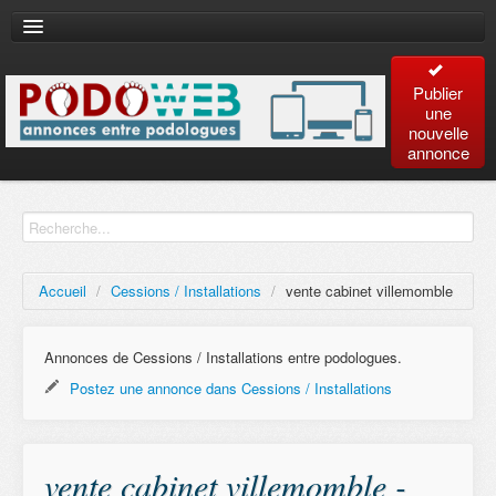
Publier
une
nouvelle
annonce
Accueil
Recherche
avancée
Accueil
/
Cessions / Installations
/
vente cabinet villemomble
Plan
du site
Annonces de Cessions / Installations entre podologues.
Postez une annonce dans Cessions / Installations
Contact
vente cabinet villemomble -