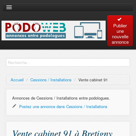
Publier
une
nouvelle
annonce
Accueil
Recherche
avancée
Accueil
/
Cessions / Installations
/
Vente cabinet 91
Plan
du site
Annonces de Cessions / Installations entre podologues.
Postez une annonce dans Cessions / Installations
Contact
Vente cabinet 91 à Bretigny